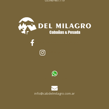
03546-461719
/Cabañas Posada del Milagro
/DelMilagroVGB
+54 9 3546 41 3600
info@cabdelmilagro.com.ar